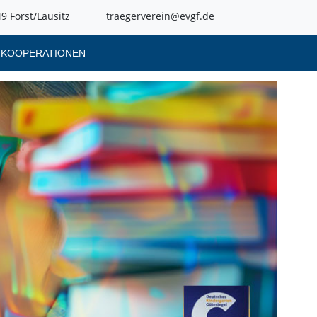
9 Forst/Lausitz
traegerverein@evgf.de
KOOPERATIONEN