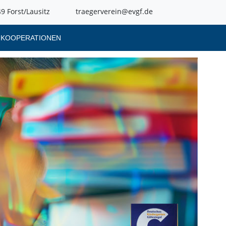
9 Forst/Lausitz
traegerverein@evgf.de
KOOPERATIONEN