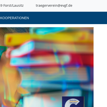
9 Forst/Lausitz
traegerverein@evgf.de
KOOPERATIONEN