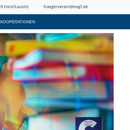
9 Forst/Lausitz
traegerverein@evgf.de
KOOPERATIONEN